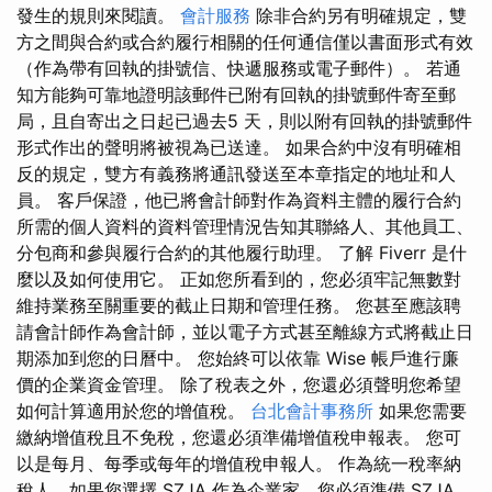
發生的規則來閱讀。
會計服務
除非合約另有明確規定，雙
方之間與合約或合約履行相關的任何通信僅以書面形式有效
（作為帶有回執的掛號信、快遞服務或電子郵件）。 若通
知方能夠可靠地證明該郵件已附有回執的掛號郵件寄至郵
局，且自寄出之日起已過去5 天，則以附有回執的掛號郵件
形式作出的聲明將被視為已送達。 如果合約中沒有明確相
反的規定，雙方有義務將通訊發送至本章指定的地址和人
員。 客戶保證，他已將會計師對作為資料主體的履行合約
所需的個人資料的資料管理情況告知其聯絡人、其他員工、
分包商和參與履行合約的其他履行助理。 了解 Fiverr 是什
麼以及如何使用它。 正如您所看到的，您必須牢記無數對
維持業務至關重要的截止日期和管理任務。 您甚至應該聘
請會計師作為會計師，並以電子方式甚至離線方式將截止日
期添加到您的日曆中。 您始終可以依靠 Wise 帳戶進行廉
價的企業資金管理。 除了稅表之外，您還必須聲明您希望
如何計算適用於您的增值稅。
台北會計事務所
如果您需要
繳納增值稅且不免稅，您還必須準備增值稅申報表。 您可
以是每月、每季或每年的增值稅申報人。 作為統一稅率納
稅人，如果您選擇 SZJA 作為企業家，您必須準備 SZJA