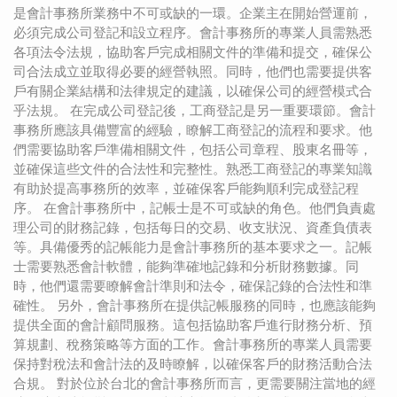
是會計事務所業務中不可或缺的一環。企業主在開始營運前，
必須完成公司登記和設立程序。會計事務所的專業人員需熟悉
各項法令法規，協助客戶完成相關文件的準備和提交，確保公
司合法成立並取得必要的經營執照。同時，他們也需要提供客
戶有關企業結構和法律規定的建議，以確保公司的經營模式合
乎法規。 在完成公司登記後，工商登記是另一重要環節。會計
事務所應該具備豐富的經驗，瞭解工商登記的流程和要求。他
們需要協助客戶準備相關文件，包括公司章程、股東名冊等，
並確保這些文件的合法性和完整性。熟悉工商登記的專業知識
有助於提高事務所的效率，並確保客戶能夠順利完成登記程
序。 在會計事務所中，記帳士是不可或缺的角色。他們負責處
理公司的財務記錄，包括每日的交易、收支狀況、資產負債表
等。具備優秀的記帳能力是會計事務所的基本要求之一。記帳
士需要熟悉會計軟體，能夠準確地記錄和分析財務數據。同
時，他們還需要瞭解會計準則和法令，確保記錄的合法性和準
確性。 另外，會計事務所在提供記帳服務的同時，也應該能夠
提供全面的會計顧問服務。這包括協助客戶進行財務分析、預
算規劃、稅務策略等方面的工作。會計事務所的專業人員需要
保持對稅法和會計法的及時瞭解，以確保客戶的財務活動合法
合規。 對於位於台北的會計事務所而言，更需要關注當地的經