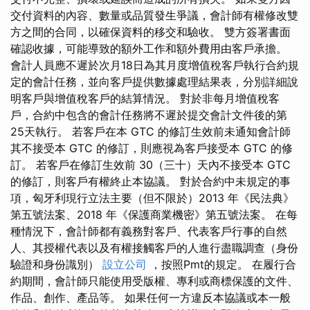
交付資料的內容、數量或品質發生爭議，會計師有權修改雙
方之間的合同，以確保資料的移交和驗收。 雙方簽署書面
確認收據，可能導致的額外工作和額外費用由客戶承擔。
會計人員應不遲於次月18日為其月度增值稅客戶執行合約規
定的會計任務，並向客戶提供數據處理結果表，分別詳細說
明客戶與增值稅客戶的結算情況。 對於非每月增值稅客
戶，合約中包含的會計任務將不遲於提交會計文件後的第
25天執行。 若客戶在本 GTC 的修訂生效前未通知會計師
其不接受本 GTC 的修訂，則應視為客戶接受本 GTC 的修
訂。 若客戶在修訂生效前 30（三十）天內不接受本 GTC
的修訂，則客戶有權終止本協議。 對於合約中未規定的事
項，匈牙利現行立法主要（但不限於）2013 年《民法典》
第五號法案、2018 年《保護商業機密》第五號法案。 在每
種情況下，會計師都有義務對客戶、代表客戶行事的自然
人、其授權代表以及有權接觸客戶的人進行盡職調查（身份
驗證和身份識別）
設立公司
，按照Pmt的規定。 在履行合
約期間，會計師只能使用受版權、專利或商標保護的文件、
作品、創作、產品等。 如果任何一方違反本協議或本一般