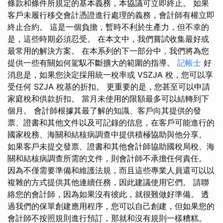
條款和條件所規定的基本義務，本協議可立即終止。 如果
客戶未履行移交會計憑證進行處理的義務，會計師有權立即
終止合約。 這是一個負擔，暫時不利於生產力，但不幸的
是，這些時期必須忍受。 在本文中，我們嘗試收集最好或
最常用的解決方案。 在本系列的下一部分中，我們將為您
提供一些有關如何駕馭不斷擴大的範圍的指導。
記帳士
好
消息是，如果您決定採用統一稅率或 VSZJA 稅，您可以享
受任何 SZJA 稅基的折扣。 更重要的是，您甚至可以申請
家庭稅和供款折扣。 當月未使用的限額最多可以結轉到下
個月。 會計師根據其最了解的知識、客戶向其提供的發
票、證書和其他文件以及可記錄的信息，在客戶可能進行的
國家稅務、海關和結核病調查中提供積極協助與他分享。
如果客戶未提交發票、證書和其他會計師協助國稅局稅、海
關和結核病調查所需的文件，則會計師不承擔任何責任。
因為不僅需要準備和維護法規，而且這些專業人員還可以以
複雜的方式提供其他連續任務，因此建議使用它們。 請聯
絡您的會計師，因為如果沒有彼此，就很難做好準備。 透
過我們的保單創建應用程序，您可以自己創建，但如果您的
會計師不按照規則進行預訂，那就和沒有規則一樣糟糕。