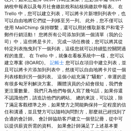
納稅申報表以及每月社會繳款稅和結核病繳款申報表。 在
Trello 中，您可以建立列表，可以將卡片新增到列表中，也
可以自由地將它們從一列移至另一列。 此外，您不僅可以
使用 MailChimp 保持聯繫，還可以用於獲取新客戶和電子
郵件行銷活動！ 您將所有公司添加到第一個清單（我的公
司）中，這些將是卡片。 完成一項任務後，您可以將其從
特定列表拖曳到下一個列表，這樣您就可以持續監控關閉過
程的進度。 在 Trello 中，就像在看板系統中一樣，您可以
建立專案 (BOARD)。
記帳士
您可以在項目中建立列表，並
且可以將卡片添加到列表中，然後可以自由地將卡片從一個
列表移動到另一個列表。 這個小組充滿了“騷動”，幸運的是
有很多匈牙利解決方案。 團體演員的介紹會很短，我們會
更注重數量。 我們只為他們每個人寫了幾句話，如果你還
不認識他們，請造訪他們的網站。 總的來說，可以說，除
了滿足客觀標準之外，如果雙方之間能夠保持一定程度的信
任和溝通，並且雙方可以隨時詢問對方，那麼就已經找到了
合適的會計師。 會計師協助客戶建立一個登記冊，從中可
以提供薪資所需的資料。 如果會計師滿足了上述基本要