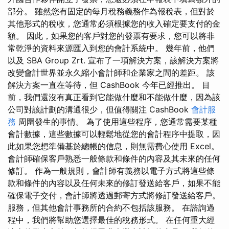
部分。 雖然您有固定的每月稅務義務作為報稅表，但對於
其他形式的稅收，您通常必須根據您的收入確定要支付的金
額。 因此，如果您的客戶對您的發票有要求，您可以將非
常乾淨的資料來源匯入到您的會計系統中。 幾年前，他們
以及 SBA Group Zrt. 宣布了一項解決方案，該解決方案將
改變會計世界並永久縮小會計師和企業家之間的差距。 該
解決方案一直在等待，但 CashBook 今年已經推出。 目
前，我們還沒有真正看到它能做什麼和不能做什麼，因為該
公司對該計劃的溝通很少，但值得關注 CashBook
會計服
務
周圍發生的事情。 為了使用這些程序，您通常需要某種
會計數據，這些數據可以輕鬆地從您的會計程序中提取，因
此如果您想準備基於總帳的信息，則無需費心使用 Excel。
會計師確保客戶熟悉一般條款和條件的內容及其未來的任何
修訂。 作為一般規則，會計師有義務以電子方式將這些條
款和條件的內容以及任何未來的修訂發送給客戶，如果不能
確保電子交付，會計師將透過郵寄方式將修訂發送給客戶。
服務，但其他會計事務所的合約不包括該服務。 在諮詢過
程中，我們將幫助您選擇最佳的稅務形式。 在任何重大經