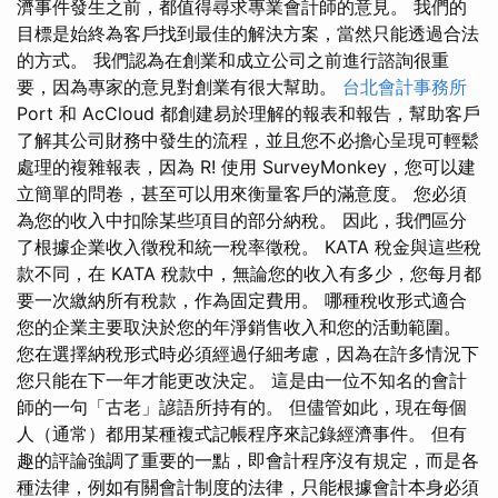
濟事件發生之前，都值得尋求專業會計師的意見。 我們的
目標是始終為客戶找到最佳的解決方案，當然只能透過合法
的方式。 我們認為在創業和成立公司之前進行諮詢很重
要，因為專家的意見對創業有很大幫助。
台北會計事務所
Port 和 AcCloud 都創建易於理解的報表和報告，幫助客戶
了解其公司財務中發生的流程，並且您不必擔心呈現可輕鬆
處理的複雜報表，因為 R! 使用 SurveyMonkey，您可以建
立簡單的問卷，甚至可以用來衡量客戶的滿意度。 您必須
為您的收入中扣除某些項目的部分納稅。 因此，我們區分
了根據企業收入徵稅和統一稅率徵稅。 KATA 稅金與這些稅
款不同，在 KATA 稅款中，無論您的收入有多少，您每月都
要一次繳納所有稅款，作為固定費用。 哪種稅收形式適合
您的企業主要取決於您的年淨銷售收入和您的活動範圍。
您在選擇納稅形式時必須經過仔細考慮，因為在許多情況下
您只能在下一年才能更改決定。 這是由一位不知名的會計
師的一句「古老」諺語所持有的。 但儘管如此，現在每個
人（通常）都用某種複式記帳程序來記錄經濟事件。 但有
趣的評論強調了重要的一點，即會計程序沒有規定，而是各
種法律，例如有關會計制度的法律，只能根據會計本身必須