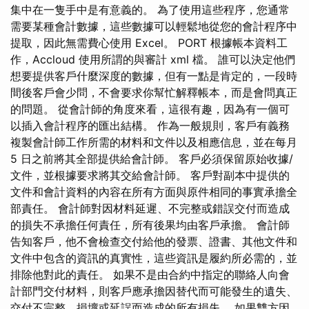
集中在一隻手中是有意義的。 為了使用這些程序，您通常
需要某種會計數據，這些數據可以輕鬆地從您的會計程序中
提取，因此無需費心使用 Excel。 PORT 根據帳本資料工
作，Accloud 使用所謂的與審計 xml 檔。 誰可以決定他們
想要提供客戶什麼深度的數據，但有一點是肯定的，一段時
間後客戶會少問，不會要求你幫忙解釋帳本，而是會問真正
的問題。 從會計師的角度來看，這很有趣，因為有一個可
以插入會計程序的匯出結構。 作為一般規則，客戶有義務
複製會計師工作所需的材料和文件以及相應信息，並在每月
5 日之前將其全部提供給會計師。 客戶必須保留原始收據/
文件，並根據要求將其交給會計師。 客戶對副本中提供的
文件和會計資料的內容在所有方面與原件相同的事實承擔全
部責任。 會計師對因材料延遲、不完整或錯誤交付而造成
的損失不承擔任何責任，所有後果均由客戶承擔。 會計師
告知客戶，他不會檢查交付給他的發票、證書、其他文件和
文件中包含的資訊的真實性，這些資訊是履約所必需的，並
排除他對此的責任。 如果不是由合約中指定的聯絡人向會
計部門交付材料，則客戶應承擔因替代而可能發生的遺失、
交付不完整、損壞或延誤而造成的所有損失。 如果雙方因