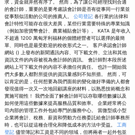
求，資金就井然有序了。 然而，為了讓公司經理找到合適
的會計師，重要的是要考慮該會計師是否有從事同一行業並
從事類似活動的公司的推薦人。
公司登記
各行業的法律和
會計特性可能存在很大差異，某些行業需要特殊的專業知識
（例如加密貨幣會計、農業補貼會計等）。 KATA 是年收入
不超過 1200 萬匈牙利福林的個體經營者可以選擇的最簡
單、同時也是最受歡迎的稅收形式之一。 客戶承認會計師
網站 () 上發布的新聞通訊內容、可下載文件、立法和其他
資訊文件的內容被視為會計師的資訊。 會計師對本段所述
網站上可下載文件的內容不承擔任何責任。 也許一開始我
們大多數人都對所提供的資訊量感到不知所措。 然而，可
以肯定的是，任何想要為我們面前的變化做好準備的人都會
發現值得一次又一次地回顧講座的材料，以熟悉技術概念和
實施可能性！ 我們全面了解會計師可以存取哪些數據以及
如何使用這些數據來提高服務品質和效率。 企業經常將公
司內部的管理工作外包給專門的服務中心。 當微型或小型
企業將會計、稅務、薪資和勞動力任務委託給會計師事務所
時，也可以從這種合理化和降低成本的方法中受益。
工商
登記
儘管簿記和工資是不同的領域，但將兩者一起外包並